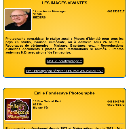
LES IMAGES VIVANTES
12 rue André Messager
0633538517
34500
BEZIERS
Photographe portraitiste, je réalise aussi : Photos d'Identité pour tous les
pays en studio, livraison immédiate, ou à domicile sous 24 heures. -
Reportages de cérémonies : Mariages, Baptêmes, etc... - Reproductions
d'anciens documents / photos avec restaurations si abimés. - Photos
aériennes H.D. avec aéronef de l'entreprise.
Mail : c_berat@orange.fr
Site : Photographe Béziers " LES IMAGES VIVANTES "
Emile Fondecave Photographe
10 Rue Gabriel Péri
0468841748
66130
0670781973
Ille sur Têt
Photographe professionnel depuis 1972 et Maître artisan depuis 2012 : Mon