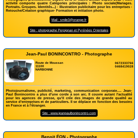
activité comporte quatre Catégories principales : Photo sociale(Mariages.
Portraits. Groupes. Identités...) - Illustration publicitaire pour les entreprises -
Retouche/Création graphique- Formation et initiation photo.
Mail : smile3@orange.fr
Site : photographe Perpignan et Pyrénées Orientales
Jean-Paul BONINCONTRO - Photographe
Route de Moussan
0672333766
11100
0468419028
NARBONNE
Photojournalisme, publicité, marketing, communication corporate…. Jean-
Paul Bonincontro a plus d’une corde à son arc. Il couvre autant l’actualité
pour les agences de presse, qu’il crée des images de grande qualité au
service d’entreprises et de particuliers. Il se déplace en fonction des besoins
en France et à l’étranger.
Site : www.jeanpaulbonincontro.com
Benoit ÉON - Photographe