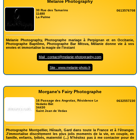
Melanie Photography
30 Rue des Tamarins
0613576708
11480
La Palme
Melanie Photography, Photographe mariage à Perpignan et en Occitanie,
Photographe Baptême, Photographe Bar Mitsva, Mélanie donne vie à vos
envies et immortalise la magie de l'instant
Mail : contact@melanie-photography.com
Site : www.melanie-photo.fr
Morgane's Fairy Photographe
16 Passage des Angrolas, Résidence Le
0632557230
Vedatio Bât
34430
Saint Jean de Vedas
Photographe Montpellier, Hérault, Gard dans toute la France et à l'étranger.
J'immortalise discrètement les plus jolis moments de la vie, en couple, en
famille, enfants, bébés, maternité (...) N'hésitez pas à me contacter pour de