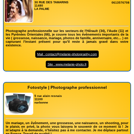
30 RUE DES TAMARINS
0613576708
11480
LA PALME
Photographe professionnelle sur les secteurs de l’Hérault (34), l’Aude (11) et
les Pyrénées Orientales (66), je couvre tous les évènements importants de la
vie ( grossesse, naissance, mariage, photos de famille, anniversaire, etc… ) en
capturant l’instant présent pour qu’il reste à jamais gravé dans votre
existence.
Mail : contact@melanie-photography.com
Site : www.melanie-photo.fr
Fotostyle | Photographe professionnel
5 rue alain resnais
11100
narbonne
Un mariage, un événement, une grossesse, une naissance, un shooting, pour
le plaisir, en privé, la photo vous laissera le souvenir de ce moment là ! Je
m'adapte à la demande, n'hésitez pas à me contacter. Je me déplace partout
en France. Travail de qualité !