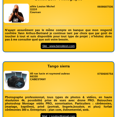
allée Louise Michel
0608687536
11110
Coursan
N'ayant assurément pas le même compte en banque que mon respecté
confrère Yann Arthus-Bertrand je continue tant par choix que par goût de
toucher à tout et suis disponible pour tout type de projet ; n'hésitez donc
pas à me consulter quel que soit votre besoin.
Site : www.benoiteon.com
Tango sierra
40 rue lucie et raymond aubrac
0750600754
66330
CABESTANY
Photographe professionnel, tous types de photos & vidéos, en haute
résolution 4k. possibilité prise de vues avec drone PRO. Retouches
photoshop Montage vidéo PRO, sonorisation. Particuliers : cérémonies,
(mariage, baptême), privé (portrait, lingerie,boudoir, et plus) forfait
cérémonies 300 e. Entreprises : plan com, événementiel, web.
Mail : t.souloy@gmail.com