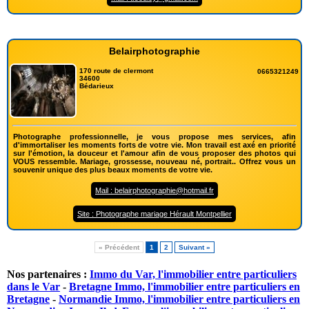
Belairphotographie
170 route de clermont
0665321249
34600
Bédarieux
Photographe professionnelle, je vous propose mes services, afin
d'immortaliser les moments forts de votre vie. Mon travail est axé en priorité
sur l'émotion, la douceur et l'amour afin de vous proposer des photos qui
VOUS ressemble. Mariage, grossesse, nouveau né, portrait.. Offrez vous un
souvenir unique des plus beaux moments de votre vie.
Mail : belairphotographie@hotmail.fr
Site : Photographe mariage Hérault Montpellier
« Précédent
1
2
Suivant »
Nos partenaires :
Immo du Var, l'immobilier entre particuliers
dans le Var
-
Bretagne Immo, l'immobilier entre particuliers en
Bretagne
-
Normandie Immo, l'immobilier entre particuliers en