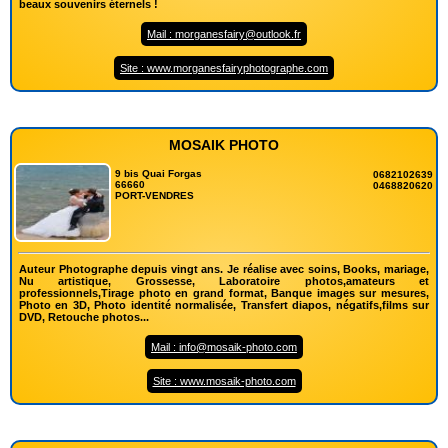
beaux souvenirs éternels !
Mail : morganesfairy@outlook.fr
Site : www.morganesfairyphotographe.com
MOSAIK PHOTO
9 bis Quai Forgas
0682102639
66660
0468820620
PORT-VENDRES
Auteur Photographe depuis vingt ans. Je réalise avec soins, Books, mariage,
Nu artistique, Grossesse, Laboratoire photos,amateurs et
professionnels,Tirage photo en grand format, Banque images sur mesures,
Photo en 3D, Photo identité normalisée, Transfert diapos, négatifs,films sur
DVD, Retouche photos...
Mail : info@mosaik-photo.com
Site : www.mosaik-photo.com