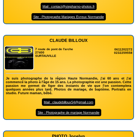
Mail : contact@stepharno-photos.fr
Site : Photographe Mariages Evreux Normandie
CLAUDE BILLOUX
7 route de pont de l'arche
0611202272
27400
0232259558
SURTAUVILLE
Je suis photographe de la région Haute Normandie, j'ai 60 ans et j'ai
commencé la photo à l'âge de 15 ans. La photographie est une passion. Cette
passion me permet de figer des instants de vie que l'on contemplera
quelques années plus tard. Photos de mariage, de baptème. Portraits en
studio. Future maman, bébé.
Mail : claudebilloux54@gmail.com
Site : Photographe de mariage Normandie
PHOTO Jocelyn