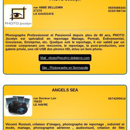
rue ABBE BELLEMIN
0609488444
27370
0235788734
LA SAUSSAYE
Photographe Professionnel et Passionné depuis plus de 40 ans, PHOTO
Jocelyn est spécialisé en reportage Mariage, Portrait, Événementiel,
Grossesse, Entreprise, etc. Quelque soit le reportage, il est validé par un
contrat comprenant une rencontre, le reportage, la post-production, une
galerie privée, une clé USB des photos HD, et/ou un livre photo.
Mail : photo@jocelyn-dolpierre.com
Site : Photographe en Normandie
ANGELS SEA
rue Docteur Loir
0674290614
76620
LE HAVRE
Vincent Rustuel, créateur d'images, photographe de reportage , indutriel et
mode, mariage, photographie aérienne , audiovisuel, création de film