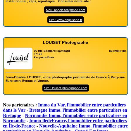
institutionnel , clips, reportages... Consulter notre site :
Mail : angelssea@mac.com
Site : www.angelssea.fr
LOUISET Photographe
96 rue Edouard Isambard
0232306101
27120
Pacy-sur-Eure
Jean-Charles LOUISET, votre photographe portraitiste de France à Pacy-sur-
Eure entre Evreux et Vernon.
Site : louiset-photographe.com
Nos partenaires :
Immo du Var, l'immobilier entre particuliers
dans le Var
-
Bretagne Immo, l'immobilier entre particuliers en
Bretagne
-
Normandie Immo, l'immobilier entre particuliers en
Normandie
-
Immo IledeFrance, l'immobilier entre particuliers
en Île-de-France
-
Nouvelle-Aquitaine Immo, l'immobilier entre