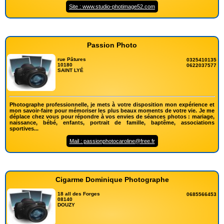
Site : www.studio-photimage52.com
Passion Photo
rue Pâtures
0325410135
10180
0622037577
SAINT LYÉ
Photographe professionnelle, je mets à votre disposition mon expérience et
mon savoir-faire pour mémoriser les plus beaux moments de votre vie. Je me
déplace chez vous pour répondre à vos envies de séances photos : mariage,
naissance, bébé, enfants, portrait de famille, baptême, associations
sportives...
Mail : passionphotocaroline@free.fr
Cigarme Dominique Photographe
18 all des Forges
0685566453
08140
DOUZY