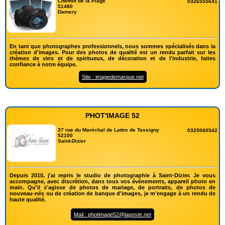
Chemin de la Plage
0326555641
51480
Damery
En tant que photographes professionnels, nous sommes spécialisés dans la
création d'images. Pour des photos de qualité est un rendu parfait sur les
thèmes de vins et de spiritueux, de décoration et de l'industrie, faites
confiance à notre équipe.
Site : imagedemarque.net
PHOT'IMAGE 52
37 rue du Maréchal de Lattre de Tassigny
0325060542
52100
Saint-Dizier
Depuis 2010, j'ai repris le studio de photographie à Saint-Dizier. Je vous
accompagne, avec discrétion, dans tous vos événements, appareil photo en
main. Qu'il s'agisse de photos de mariage, de portraits, de photos de
nouveau-nés ou de création de banque d'images, je m'engage à un rendu de
haute qualité.
Mail : photimage52@laposte.net