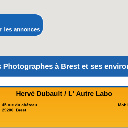
Provence-Alpes-Côte-d'Azur(p
Rhône-Alpes
r les annonces
 Photographes à Brest et ses enviro
Hervé Dubault / L' Autre Labo
45 rue du château
Mobi
29200
Brest