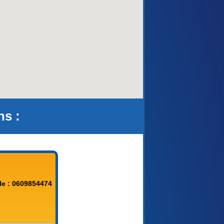
aca)
ns :
le : 0609854474