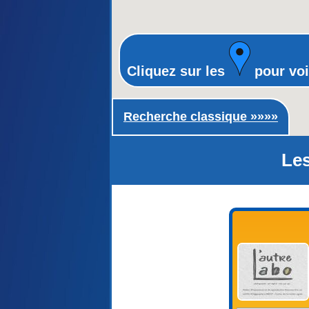
Cliquez sur les
pour voi
Recherche classique ►
Recherche classique »»»»
Les