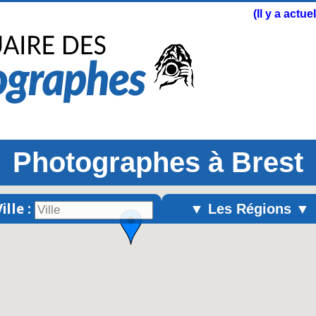
(Il y a actu
Photographes à Brest
ille :
▼ Les Régions ▼
Alsace
Aquitaine
Auvergne
Basse-Normandie