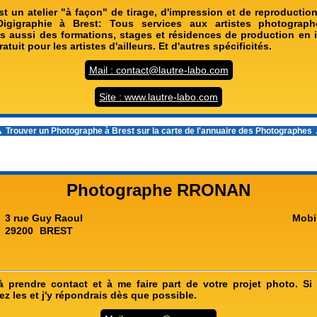
st un atelier "à façon" de tirage, d'impression et de reproductio
®Digigraphie à Brest: Tous services aux artistes photographe
is aussi des formations, stages et résidences de production en
tuit pour les artistes d'ailleurs. Et d'autres spécificités.
Mail : contact@lautre-labo.com
Site : www.lautre-labo.com
 Trouver un
Photographe à Brest
sur la carte de l'annuaire des Photographes
Photographe RRONAN
3 rue Guy Raoul
Mobi
29200
BREST
à prendre contact et à me faire part de votre projet photo. S
z les et j'y répondrais dès que possible.