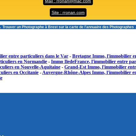
Mail : rronan@mac.com
Site : rronan.com
 Trouver un
Photographe à Brest
sur la carte de l'annuaire des Photographes
ier entre particuliers dans le Var
-
Bretagne Immo, l'immobilier en
ticuliers en Normandie
-
Immo IledeFrance, l'immobilier entre part
culiers en Nouvelle-Aquitaine
-
Grand-Est Immo, l'immobilier entr
uliers en Occitanie
-
Auvergne-Rhône-Alpes Immo, l'immobilier en
le