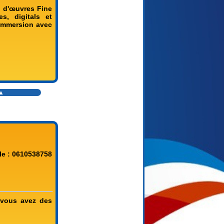
n d'œuvres Fine
s, digitals et
 immersion avec
 ▲
le : 0610538758
i vous avez des