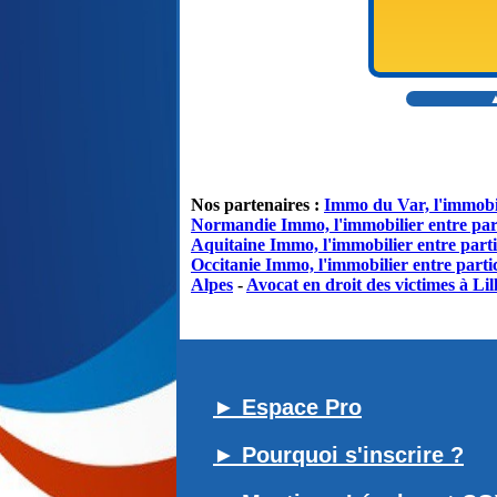
▲
Nos partenaires :
Immo du Var, l'immobil
Normandie Immo, l'immobilier entre par
Aquitaine Immo, l'immobilier entre parti
Occitanie Immo, l'immobilier entre partic
Alpes
-
Avocat en droit des victimes à Lil
► Espace Pro
► Pourquoi s'inscrire ?