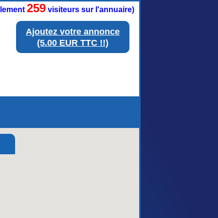
259
ellement
visiteurs sur l'annuaire)
Ajoutez votre annonce
(5.00 EUR TTC !!)