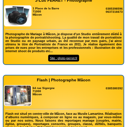
J-Luc PERRET - Photographe
1 Place de la Barre
0385398596
71000
0637216673
Mâcon
Photographe de Mariage à Mâcon, je dispose d'un Studio entièrement dédié à
la photographie de portrait/shooting. La qualité de mon travail de portraitiste
en Studio ou en paysage urbain, as été reconnue par mes pairs, j'ai ainsi
obtenu le titre de Portraitiste de France en 2011. Je réalise également des
prises de vues pour les entreprises et les professionnels : illustration de site
internet shoot de produits etc...
Site : photo-perret.fr
Flash | Photographe Mâcon
64 rue Sigorgne
0385380392
71000
Mâcon
Flash est situé en centre-ville de Mâcon, face au Musée Lamartine. Réalisation
d'albums numériques, à composer en ligne ou au magasin, par vous-même
ou par nos soins. Nous faisons des reportages mariage (couples, mairie,
église, groupes), reportages conscrits, groupes, classe, défilés, banquets