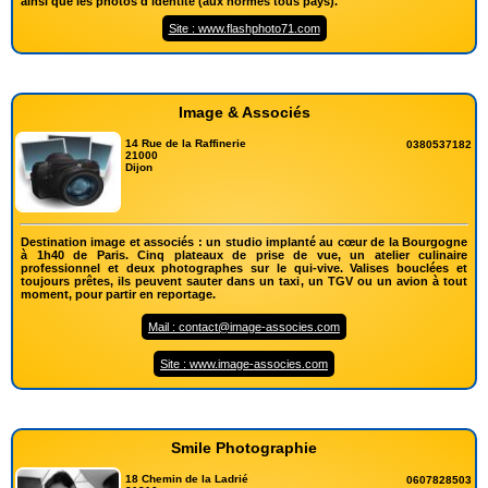
ainsi que les photos d'identité (aux normes tous pays).
Site : www.flashphoto71.com
Image & Associés
14 Rue de la Raffinerie
0380537182
21000
Dijon
Destination image et associés : un studio implanté au cœur de la Bourgogne
à 1h40 de Paris. Cinq plateaux de prise de vue, un atelier culinaire
professionnel et deux photographes sur le qui-vive. Valises bouclées et
toujours prêtes, ils peuvent sauter dans un taxi, un TGV ou un avion à tout
moment, pour partir en reportage.
Mail : contact@image-associes.com
Site : www.image-associes.com
Smile Photographie
18 Chemin de la Ladrié
0607828503