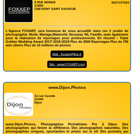
8 RUE MONGE
0637157602
21800
CHEVIGNY SAINT SAUVEUR
L'Agence FOXAEP, sera heureuse de vous accueillir dans ces 2 studio de
photographie. Mode, Mariage,Maternité, Nouveau Né, Famille, mais également
pour la réalisation de reportages pour professionnels. En résumé : Triple
Golden Wedding Award 2017/ 2018 /2019 Plus de 2500 Reportages Plus de 700
avis clients Plus de 10 millions de photos
Mail : foxaep@live.fr
Site : www.FOXAEP.com
www.Dijon.Photos
14 rue Cazotte
21000
Dijon
www.Dijon.Photos, Photographes Portraitistes Pro à Dijon. Des
photographies qui feront la différence. Des photographies naturelles. Des
photographies uniques, spontanées et prises sur le vif. Des portraits qui