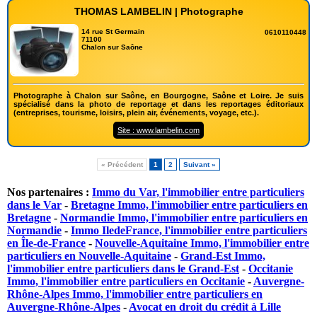
THOMAS LAMBELIN | Photographe
14 rue St Germain
0610110448
71100
Chalon sur Saône
Photographe à Chalon sur Saône, en Bourgogne, Saône et Loire. Je suis
spécialisé dans la photo de reportage et dans les reportages éditoriaux
(entreprises, tourisme, loisirs, plein air, événements, voyage, etc.).
Site : www.lambelin.com
« Précédent
1
2
Suivant »
Nos partenaires :
Immo du Var, l'immobilier entre particuliers
dans le Var
-
Bretagne Immo, l'immobilier entre particuliers en
Bretagne
-
Normandie Immo, l'immobilier entre particuliers en
Normandie
-
Immo IledeFrance, l'immobilier entre particuliers
en Île-de-France
-
Nouvelle-Aquitaine Immo, l'immobilier entre
particuliers en Nouvelle-Aquitaine
-
Grand-Est Immo,
l'immobilier entre particuliers dans le Grand-Est
-
Occitanie
Immo, l'immobilier entre particuliers en Occitanie
-
Auvergne-
Rhône-Alpes Immo, l'immobilier entre particuliers en
Auvergne-Rhône-Alpes
-
Avocat en droit du crédit à Lille