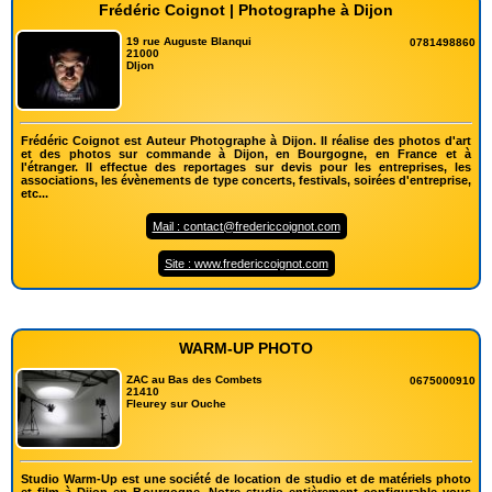
Frédéric Coignot | Photographe à Dijon
19 rue Auguste Blanqui
0781498860
21000
DIjon
Frédéric Coignot est Auteur Photographe à Dijon. Il réalise des photos d'art
et des photos sur commande à Dijon, en Bourgogne, en France et à
l'étranger. Il effectue des reportages sur devis pour les entreprises, les
associations, les évènements de type concerts, festivals, soirées d'entreprise,
etc...
Mail : contact@fredericcoignot.com
Site : www.fredericcoignot.com
WARM-UP PHOTO
ZAC au Bas des Combets
0675000910
21410
Fleurey sur Ouche
Studio Warm-Up est une société de location de studio et de matériels photo
et film à Dijon en Bourgogne. Notre studio entièrement configurable vous