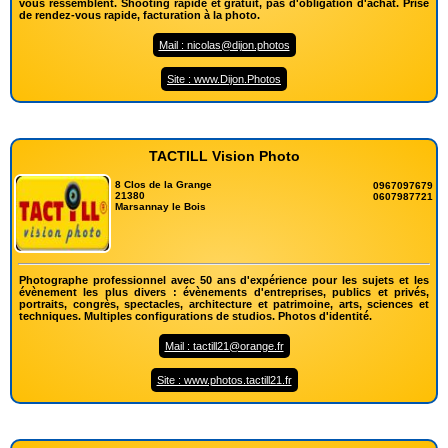
vous ressemblent. Shooting rapide et gratuit, pas d'obligation d'achat. Prise
de rendez-vous rapide, facturation à la photo.
Mail : nicolas@dijon.photos
Site : www.Dijon.Photos
TACTILL Vision Photo
8 Clos de la Grange
0967097679
21380
0607987721
Marsannay le Bois
Photographe professionnel avec 50 ans d'expérience pour les sujets et les
évènement les plus divers : évènements d'entreprises, publics et privés,
portraits, congrès, spectacles, architecture et patrimoine, arts, sciences et
techniques. Multiples configurations de studios. Photos d'identité.
Mail : tactill21@orange.fr
Site : www.photos.tactill21.fr