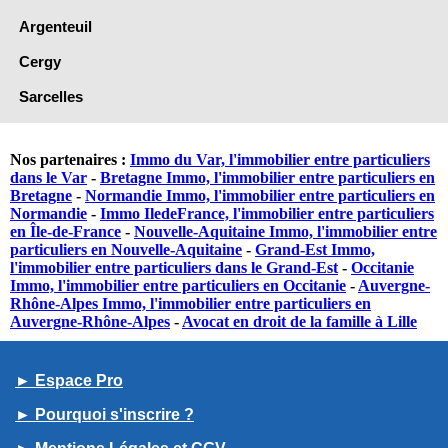
Argenteuil
Cergy
Sarcelles
Nos partenaires :
Immo du Var, l'immobilier entre particuliers
dans le Var
-
Bretagne Immo, l'immobilier entre particuliers en
Bretagne
-
Normandie Immo, l'immobilier entre particuliers en
Normandie
-
Immo IledeFrance, l'immobilier entre particuliers
en Île-de-France
-
Nouvelle-Aquitaine Immo, l'immobilier entre
particuliers en Nouvelle-Aquitaine
-
Grand-Est Immo,
l'immobilier entre particuliers dans le Grand-Est
-
Occitanie
Immo, l'immobilier entre particuliers en Occitanie
-
Auvergne-
Rhône-Alpes Immo, l'immobilier entre particuliers en
Auvergne-Rhône-Alpes
-
Avocat en droit de la famille à Lille
► Espace Pro
► Pourquoi s'inscrire ?