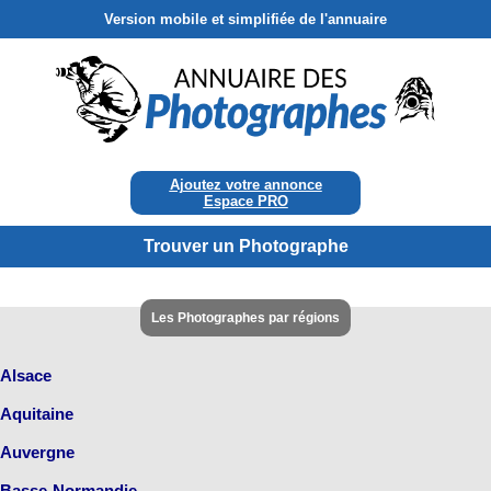
Version mobile et simplifiée de l'annuaire
Ajoutez votre annonce
Espace PRO
Trouver un Photographe
Les Photographes par régions
Alsace
Aquitaine
Auvergne
Basse-Normandie