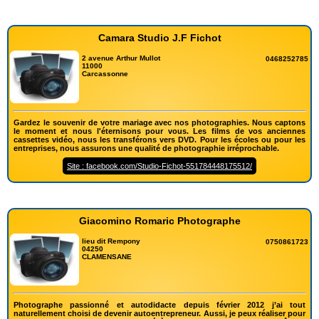
Camara Studio J.F Fichot
2 avenue Arthur Mullot
0468252785
11000
Carcassonne
Gardez le souvenir de votre mariage avec nos photographies. Nous captons
le moment et nous l'éternisons pour vous. Les films de vos anciennes
cassettes vidéo, nous les transférons vers DVD. Pour les écoles ou pour les
entreprises, nous assurons une qualité de photographie irréprochable.
Site : facebook.com/Studio-Fichot-551784448175512/
Giacomino Romaric Photographe
lieu dit Rempony
0750861723
04250
CLAMENSANE
Photographe passionné et autodidacte depuis février 2012 j’ai tout
naturellement choisi de devenir autoentrepreneur. Aussi, je peux réaliser pour