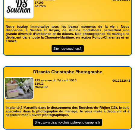
17100
Saintes
Notre équipe immortalise tous les beaux moments de la vie : Nous
disposons, à Saintes et Royan, de studios modulables permettant une
grande diversité d’ambiance et de décors. Nos photographes de mariage se
déplacent dans toute la Charente-Maritime, en région Poitou-Charentes et en
France.
Site : ds-souchon.fr
D'Isanto Christophe Photographe
135 avenue du 24 avril 1915
0612522648
13012
Marseille
Implanté à Marseille dans le département des Bouches-du-Rhône (13), je suis
spécialisé dans la photographie de mariage. Je vous invite à découvrir et à
apprécier mon univers photographique.
Site : www.disanto-christophe-photographe.fr