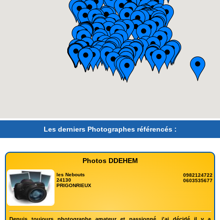
Les derniers Photographes référencés :
Photos DDEHEM
les Nebouts
0982124722
24130
0603535677
PRIGONRIEUX
Depuis toujours photographe amateur et passionné, j'ai décidé il y a