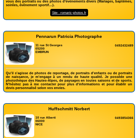
vous des portraits ou des photos d’évènements divers (Mariages, baptêmes,
soirées, évènement sportif…).
Site : romaric-photos.fr
Pennarun Patricia Photographe
11 rue St Georges
0492432489
05200
EMBRUN
Qu'il s'agisse de photos de reportage, de portraits d'enfants ou de portraits
de naissance, je m'engage à un rendu de haute qualité. Je possède une
photothèque des Hautes-Alpes, de paysages en toutes saisons et de sports.
N'hésitez pas à me contacter pour plus d'informations et pour établir un
devis personnalisé selon vos envies.
Huffschmitt Norbert
10 rue Alberti
0493854366
06000
NICE