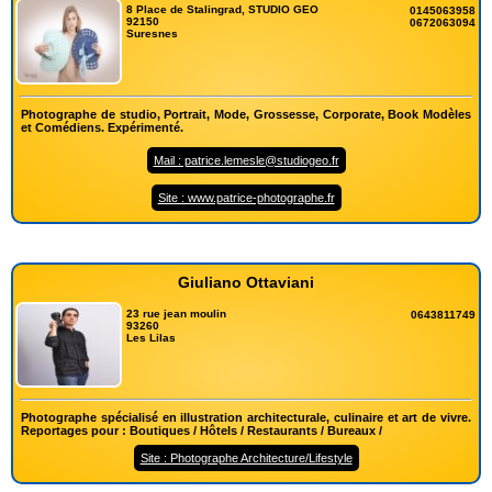
8 Place de Stalingrad, STUDIO GEO
0145063958
92150
0672063094
Suresnes
Photographe de studio, Portrait, Mode, Grossesse, Corporate, Book Modèles
et Comédiens. Expérimenté.
Mail : patrice.lemesle@studiogeo.fr
Site : www.patrice-photographe.fr
Giuliano Ottaviani
23 rue jean moulin
0643811749
93260
Les Lilas
Photographe spécialisé en illustration architecturale, culinaire et art de vivre.
Reportages pour : Boutiques / Hôtels / Restaurants / Bureaux /
Site : Photographe Architecture/Lifestyle