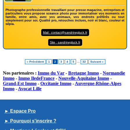
Photographe professionnelle travaillant pour presse magazine, entreprises et
particuliers vous propose sceance photo pour immortaliser vos moments en
famille, entre amis, avec vos animaux, vos endroits préférés ou tout
simplement pour soi. Qualité pro, retouches inclues, noir et blanc, couleur et
sépia.
Mail : contact@sandrinegluck.fr
Site : sandrinegluck.fr
« Précédent
1
2
3
4
5
…
32
Suivant »
Nos partenaires :
Immo du Var
-
Bretagne Immo
-
Normandie
Immo
-
Immo IledeFrance
-
Nouvelle-Aquitaine Immo
-
Grand-Est Immo
-
Occitanie Immo
-
Auvergne-Rhône-Alpes
Immo
-
Avocat Lille
► Espace Pro
► Pourquoi s'inscrire ?