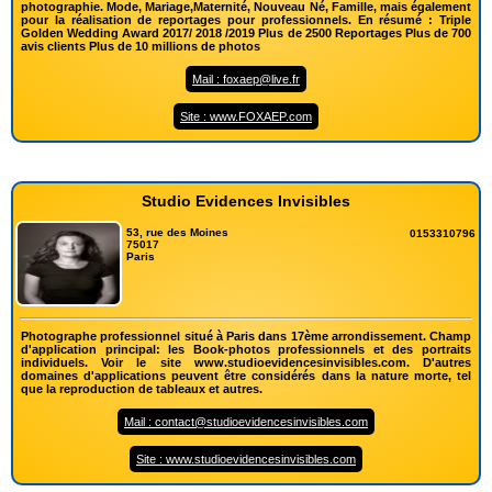
photographie. Mode, Mariage,Maternité, Nouveau Né, Famille, mais également
pour la réalisation de reportages pour professionnels. En résumé : Triple
Golden Wedding Award 2017/ 2018 /2019 Plus de 2500 Reportages Plus de 700
avis clients Plus de 10 millions de photos
Mail : foxaep@live.fr
Site : www.FOXAEP.com
Studio Evidences Invisibles
53, rue des Moines
0153310796
75017
Paris
Photographe professionnel situé à Paris dans 17ème arrondissement. Champ
d'application principal: les Book-photos professionnels et des portraits
individuels. Voir le site www.studioevidencesinvisibles.com. D'autres
domaines d'applications peuvent être considérés dans la nature morte, tel
que la reproduction de tableaux et autres.
Mail : contact@studioevidencesinvisibles.com
Site : www.studioevidencesinvisibles.com