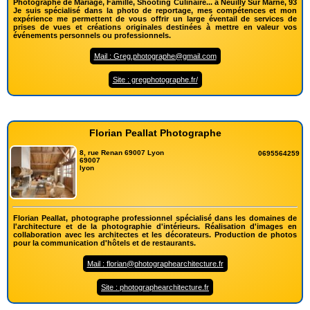
Photographe de Mariage, Famille, Shooting Culinaire... à Neuilly Sur Marne, 93
Je suis spécialisé dans la photo de reportage, mes compétences et mon
expérience me permettent de vous offrir un large éventail de services de
prises de vues et créations originales destinées à mettre en valeur vos
événements personnels ou professionnels.
Mail : Greg.photographe@gmail.com
Site : gregphotographe.fr/
Florian Peallat Photographe
8, rue Renan 69007 Lyon
0695564259
69007
lyon
Florian Peallat, photographe professionnel spécialisé dans les domaines de
l'architecture et de la photographie d'intérieurs. Réalisation d'images en
collaboration avec les architectes et les décorateurs. Production de photos
pour la communication d'hôtels et de restaurants.
Mail : florian@photographearchitecture.fr
Site : photographearchitecture.fr