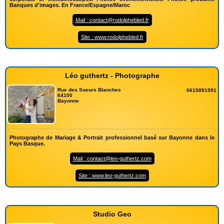
Banques d'images. En France/Espagne/Maroc
Mail : contact@rodolphebled.fr
Site : www.rodolphebled.fr
Léo guthertz - Photographe
Rue des Soeurs Blanches
0615891591
64100
Bayonne
Photographe de Mariage & Portrait professionnel basé sur Bayonne dans le
Pays Basque.
Mail : contact@leo-guthertz.com
Site : www.leo-guthertz.com
Studio Geo